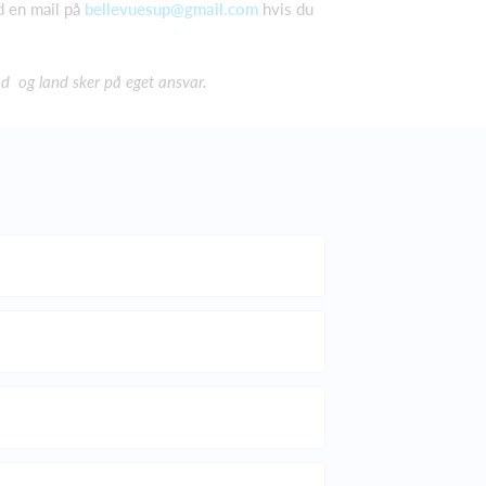
d en mail på
bellevuesup@gmail.com
hvis du
nd og land sker på eget ansvar.