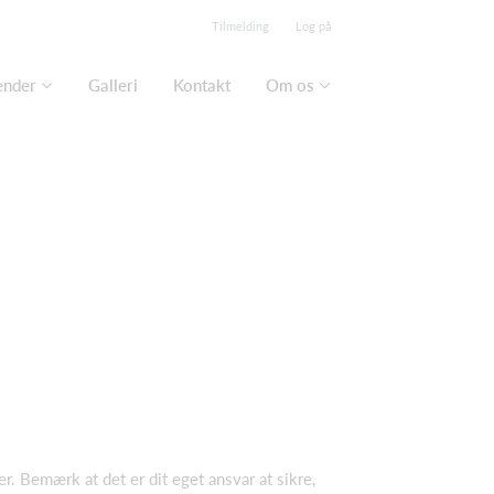
Tilmelding
Log på
ender
Galleri
Kontakt
Om os
r. Bemærk at det er dit eget ansvar at sikre,